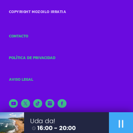
COPYRIGHT MOZOILO IRRATIA
CONTACTO
POLÍTICA DE PRIVACIDAD
AVISO LEGAL
pause
Uda da!
16:00 - 20:00
access_time