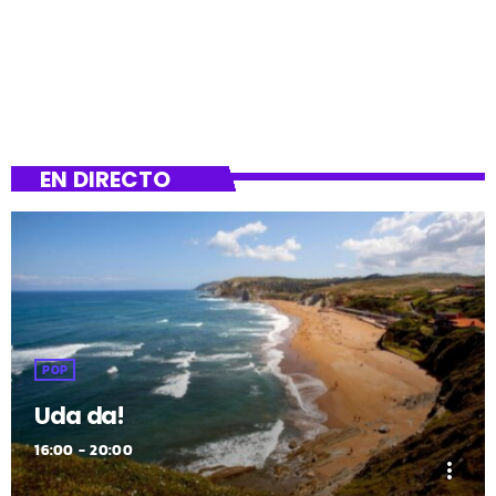
EN DIRECTO
POP
Uda da!
16:00 - 20:00
more_vert