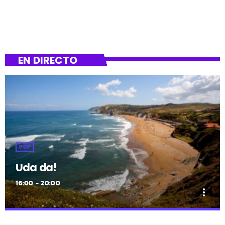
EN DIRECTO
POP
Uda da!
16:00 - 20:00
more_vert
close