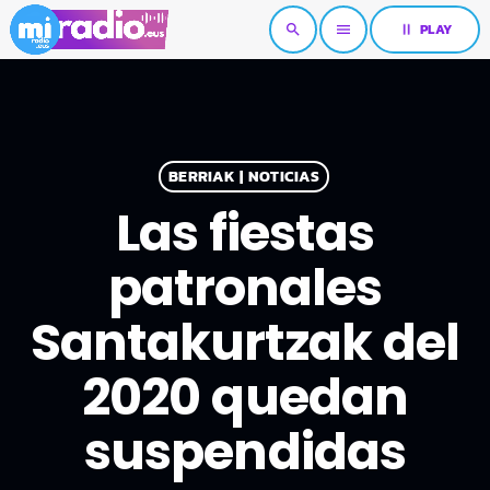
pause
PLAY
search
menu
BERRIAK | NOTICIAS
Las fiestas
patronales
Santakurtzak del
2020 quedan
suspendidas