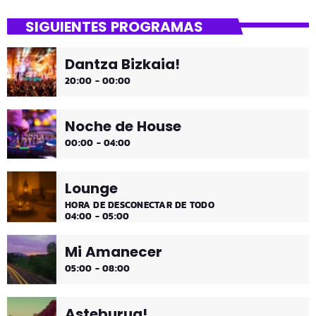
Uda da!
SIGUIENTES PROGRAMAS
¡Toda la música!
Dantza Bizkaia!
¡Toda la música!
20:00 - 00:00
Noche de House
00:00 - 04:00
Lounge
HORA DE DESCONECTAR DE TODO
04:00 - 05:00
Mi Amanecer
05:00 - 08:00
Asteburua!