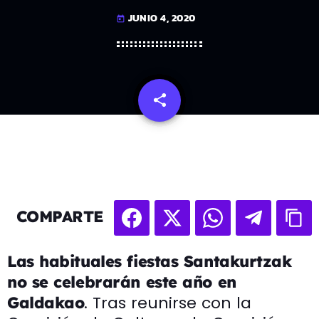
JUNIO 4, 2020
today
share
email
COMPARTE
Las habituales fiestas Santakurtzak
no se celebrarán este año en
. Tras reunirse con la
Galdakao