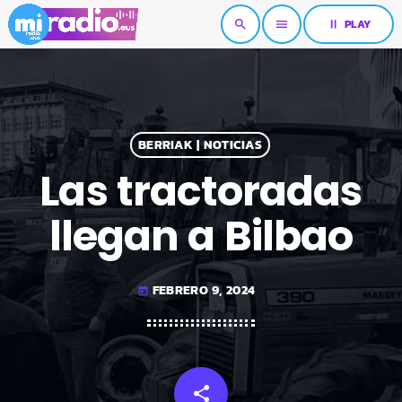
pause
PLAY
search
menu
BERRIAK | NOTICIAS
Las tractoradas
llegan a Bilbao
FEBRERO 9, 2024
today
share
email