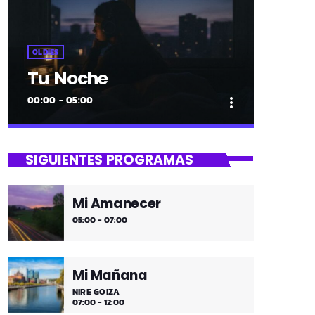
OLDIES
Tu Noche
00:00 - 05:00
more_vert
close
Tu Noche
SIGUIENTES PROGRAMAS
gure gaua
Mi Amanecer
Desconecta y disfruta cada madrugada
05:00 - 07:00
de la música más tranquila.
Mi Mañana
NIRE GOIZA
07:00 - 12:00