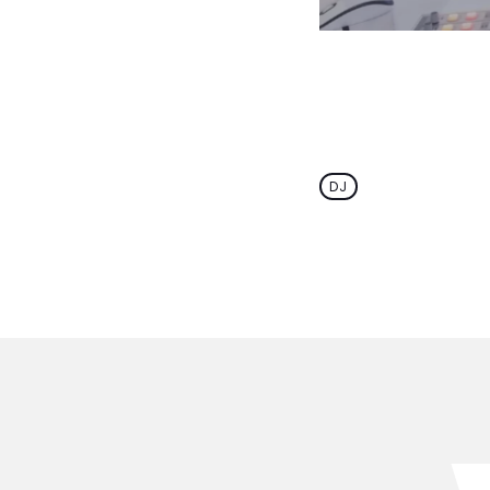
Armin van Buuren
por DJ Mag, ha si
siendo el único 
cinco veces en t
DJ