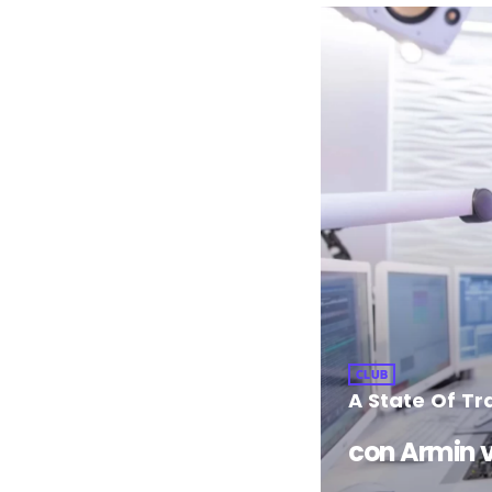
CLUB
A State Of Tr
con Armin 