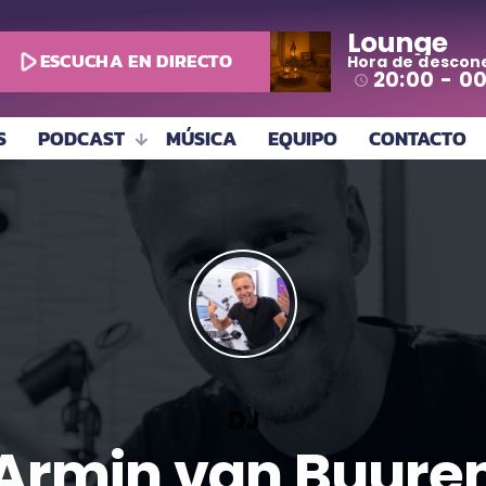
Lounge
play_arrow
ESCUCHA EN DIRECTO
Hora de descon
todo
20:00 - 0
access_time
S
PODCAST
MÚSICA
EQUIPO
CONTACTO
DJ
Armin van Buure