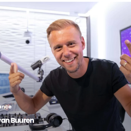
ance
van Buuren