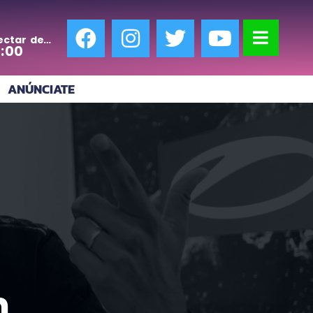
ectar de
0:00
ANÚNCIATE
n