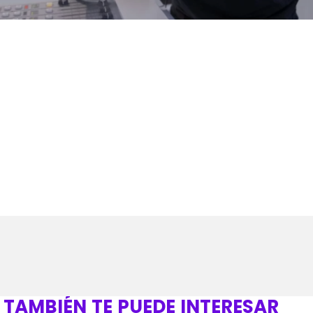
 es un DJ y productor discográfico neerlandés. Según el ra
do nombrado DJ número uno del mundo en 2007, ​ 2008, ​ 2009, 
hasta la fecha en conseguir este galardón cuatro veces co
otal.
TAMBIÉN TE PUEDE INTERESAR