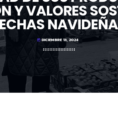
N Y VALORES SOST
FECHAS NAVIDEÑA
DICIEMBRE 13, 2024
today