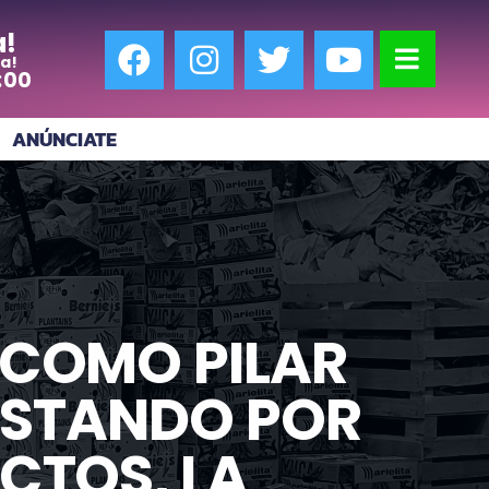
a!
a!
:00
ANÚNCIATE
 COMO PILAR
OSTANDO POR
CTOS, LA