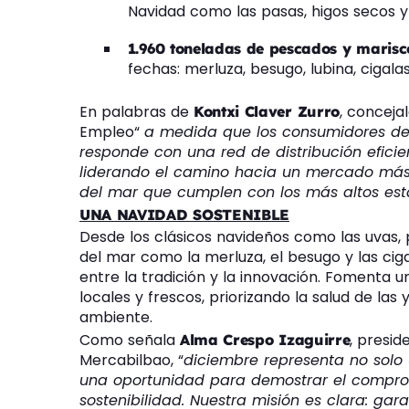
Navidad como las pasas, higos secos y
1.960 toneladas de pescados y marisc
fechas: merluza, besugo, lubina, cigalas
En palabras de
, conceja
Kontxi Claver Zurro
Empleo“
a medida que los consumidores de
responde con una red de distribución efici
liderando el camino hacia un mercado más r
del mar que cumplen con los más altos est
UNA NAVIDAD SOSTENIBLE
Desde los clásicos navideños como las uvas, p
del mar como la merluza, el besugo y las ci
entre la tradición y la innovación. Fomenta
locales y frescos, priorizando la salud de las
ambiente.
Como señala
, presi
Alma Crespo Izaguirre
Mercabilbao, “
diciembre representa no solo 
una oportunidad para demostrar el comprom
sostenibilidad. Nuestra misión es clara: gar