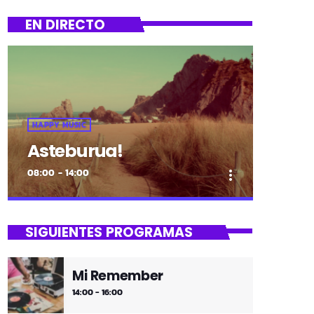
EN DIRECTO
HAPPY MUSIC
Asteburua!
08:00 - 14:00
more_vert
close
Asteburua!
SIGUIENTES PROGRAMAS
¡Es fin de semana!
Mi Remember
¡Música y más música los fines de
14:00 - 16:00
semana!