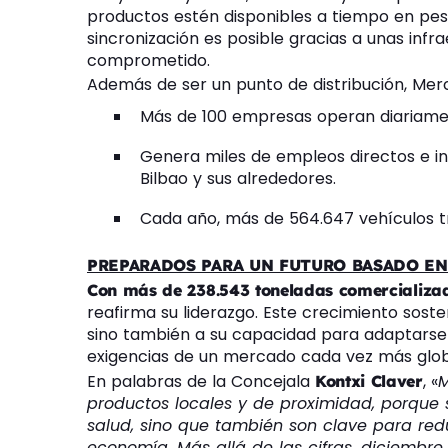
productos estén disponibles a tiempo en pes
sincronización es posible gracias a unas inf
comprometido.
Además de ser un punto de distribución, Me
Más de 100 empresas operan diariamen
Genera miles de empleos directos e in
Bilbao y sus alrededores.
Cada año, más de 564.647 vehículos tr
PREPARADOS PARA UN FUTURO BASADO EN
Con más de 238.543 toneladas comercializa
reafirma su liderazgo. Este crecimiento soste
sino también a su capacidad para adaptarse 
exigencias de un mercado cada vez más glob
En palabras de la Concejala
, «
M
Kontxi Claver
productos locales y de proximidad, porque
salud, sino que también son clave para redu
economía. Más allá de las cifras, diciembre 