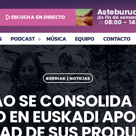
Asteburu
play_arrow
ESCUCHA EN DIRECTO
¡Es fin de seman
08:00 - 14
access_time
S
PODCAST
MÚSICA
EQUIPO
CONTACTO
BERRIAK | NOTICIAS
O SE CONSOLIDA
O EN EUSKADI AP
DAD DE SUS PRODU