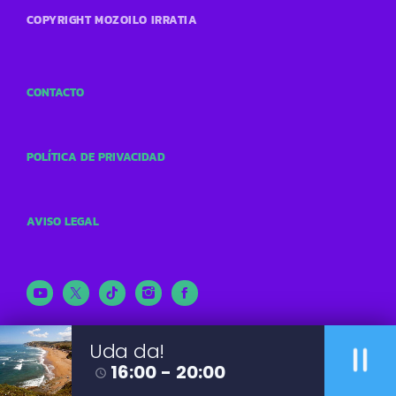
COPYRIGHT MOZOILO IRRATIA
CONTACTO
POLÍTICA DE PRIVACIDAD
AVISO LEGAL
pause
Uda da!
16:00 - 20:00
access_time