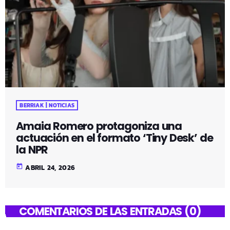
BERRIAK | NOTICIAS
Amaia Romero protagoniza una
actuación en el formato ‘Tiny Desk’ de
la NPR
today
ABRIL 24, 2026
COMENTARIOS DE LAS ENTRADAS (0)