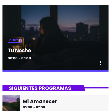
OLDIES
Tu Noche
00:00 - 05:00
more_vert
close
Tu Noche
SIGUIENTES PROGRAMAS
gure gaua
Mi Amanecer
Desconecta y disfruta cada madrugada de la música
05:00 - 07:00
más tranquila.