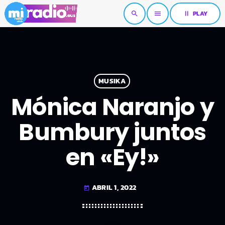
pause
PLAY
search
menu
MUSIKA
Mónica Naranjo y
Bumbury juntos
en «Ey!»
ABRIL 1, 2022
today