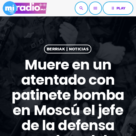
pause
PLAY
search
menu
BERRIAK | NOTICIAS
Muere en un
atentado con
patinete bomba
en Moscú el jefe
de la defensa