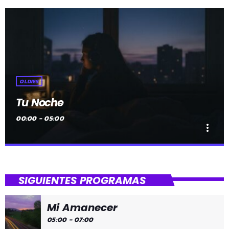
OLDIES
Tu Noche
00:00 - 05:00
more_vert
close
Tu Noche
SIGUIENTES PROGRAMAS
gure gaua
Mi Amanecer
Desconecta y disfruta cada madrugada de la música
05:00 - 07:00
más tranquila.