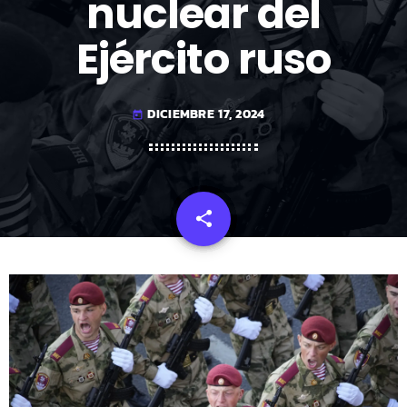
nuclear del
Ejército ruso
DICIEMBRE 17, 2024
today
share
email