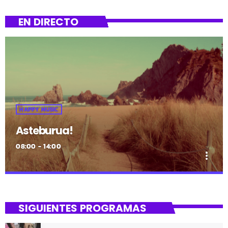
EN DIRECTO
HAPPY MUSIC
Asteburua!
08:00 - 14:00
more_vert
close
Asteburua!
SIGUIENTES PROGRAMAS
¡Es fin de semana!