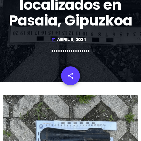
localizados en
Pasaia, Gipuzkoa
ABRIL 5, 2024
today
share
email