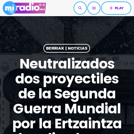
pause
PLAY
search
menu
BERRIAK | NOTICIAS
Neutralizados
dos proyectiles
de la Segunda
Guerra Mundial
por la Ertzaintza