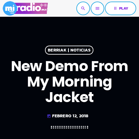
pause
PLAY
search
menu
BERRIAK | NOTICIAS
New Demo From
My Morning
Jacket
FEBRERO 12, 2018
today