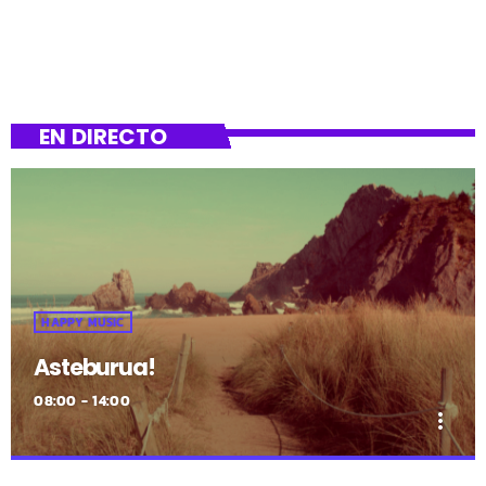
EN DIRECTO
HAPPY MUSIC
Asteburua!
08:00 - 14:00
more_vert
close