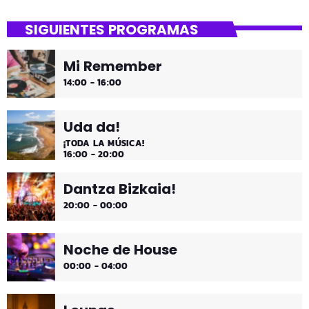
Asteburua!
SIGUIENTES PROGRAMAS
¡Es fin de semana!
Mi Remember
¡Música y más música los fines de semana!
14:00 - 16:00
Uda da!
¡TODA LA MÚSICA!
16:00 - 20:00
Dantza Bizkaia!
20:00 - 00:00
Noche de House
00:00 - 04:00