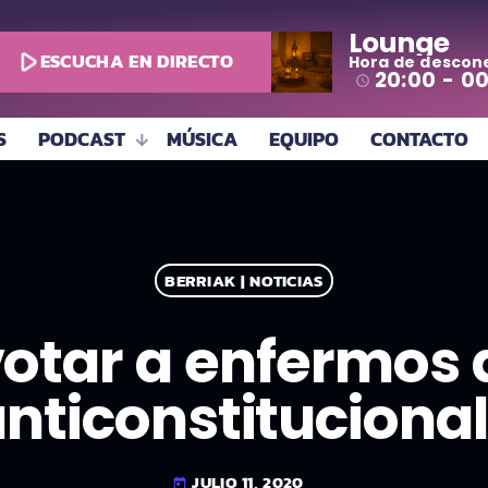
Lounge
play_arrow
ESCUCHA EN DIRECTO
Hora de descon
todo
20:00 - 0
access_time
S
PODCAST
MÚSICA
EQUIPO
CONTACTO
BERRIAK | NOTICIAS
votar a enfermos 
nticonstituciona
JULIO 11, 2020
today