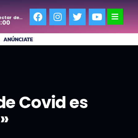
ectar de
0:00
ANÚNCIATE
de Covid es
l»