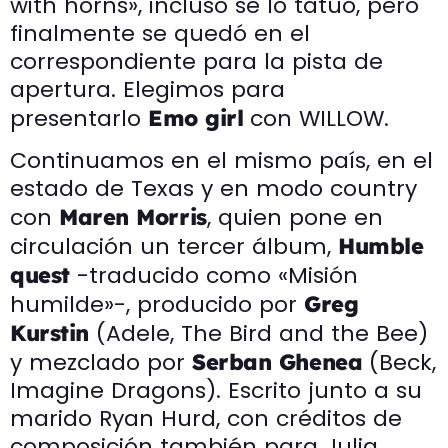
with horns», incluso se lo tatuó, pero
finalmente se quedó en el
correspondiente para la pista de
apertura. Elegimos para
presentarlo
con WILLOW.
Emo girl
Continuamos en el mismo país, en el
estado de Texas y en modo country
con
, quien pone en
Maren Morris
circulación un tercer álbum,
Humble
-traducido como «Misión
quest
humilde»-, producido por
Greg
(Adele, The Bird and the Bee)
Kurstin
y mezclado por
(Beck,
Serban Ghenea
Imagine Dragons). Escrito junto a su
marido Ryan Hurd, con créditos de
composición también para Julia