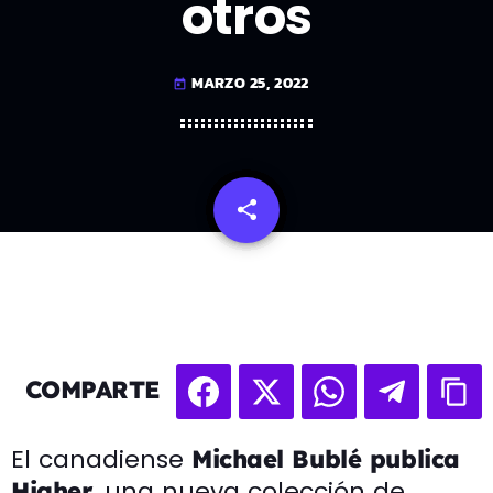
otros
MARZO 25, 2022
today
share
email
COMPARTE
El canadiense
Michael Bublé publica
, una nueva colección de
Higher