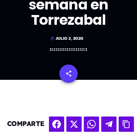
semana en
Torrezabal
JULIO 2, 2020
today
share
email
COMPARTE