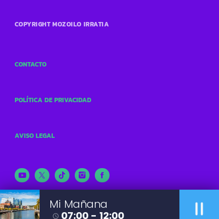
COPYRIGHT MOZOILO IRRATIA
CONTACTO
POLÍTICA DE PRIVACIDAD
AVISO LEGAL
pause
Mi Mañana
07:00 - 12:00
access_time