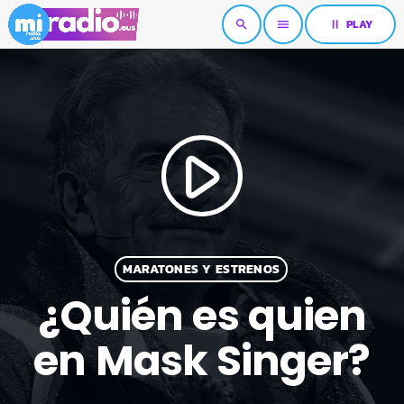
pause
PLAY
search
menu
play_arrow
MARATONES Y ESTRENOS
¿Quién es quien
en Mask Singer?