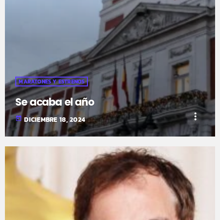
MARATONES Y ESTRENOS
Se acaba el año
more_vert
today
DICIEMBRE 18, 2024
fast_forward
00:00:00
- Inicio