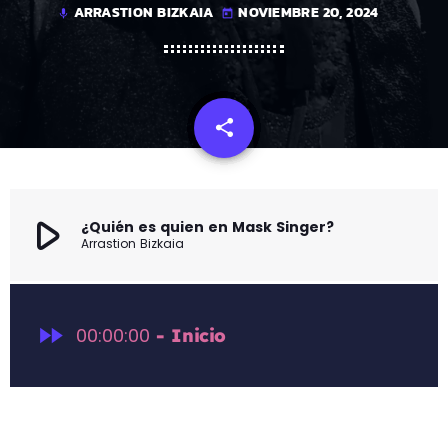
ARRASTION BIZKAIA
NOVIEMBRE 20, 2024
mic
today
share
email
play_arrow
¿Quién es quien en Mask Singer?
Arrastion Bizkaia
fast_forward
00:00:00
- Inicio