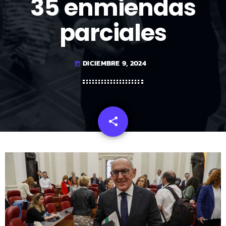
35 enmiendas
parciales
DICIEMBRE 9, 2024
today
share
email