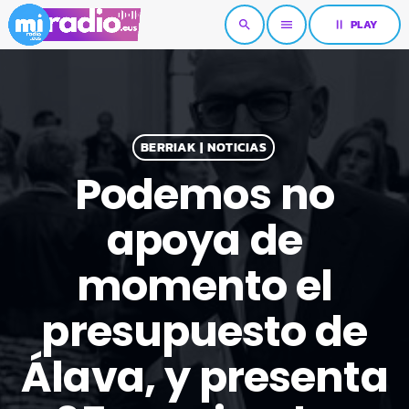
pause
PLAY
search
menu
BERRIAK | NOTICIAS
Podemos no
apoya de
momento el
presupuesto de
Álava, y presenta