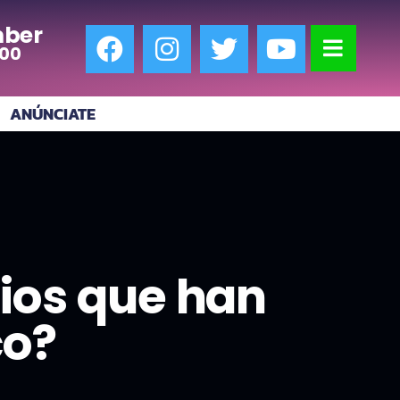
ber
:00
ANÚNCIATE
rios que han
co?