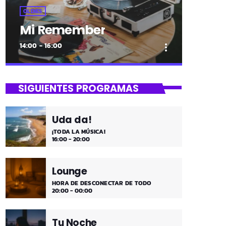
OLDIES
Mi Remember
14:00 - 16:00
more_vert
close
Mi Remember
SIGUIENTES PROGRAMAS
Las décadas de lo 50, 60. 70 y 80 los
medios días y comienzo de tarde de los
Uda da!
fines de semana, de 2 a 4. ¡Disfruta!
¡TODA LA MÚSICA!
16:00 - 20:00
Lounge
HORA DE DESCONECTAR DE TODO
20:00 - 00:00
Tu Noche