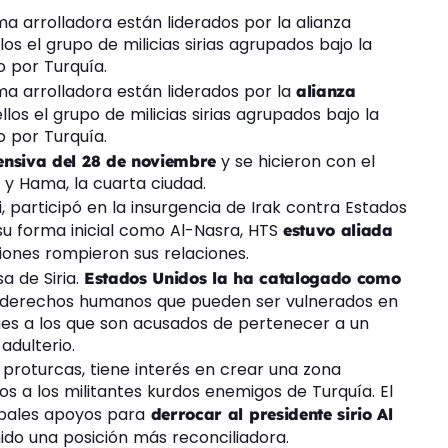
a arrolladora están liderados por la alianza
los el grupo de milicias sirias agrupados bajo la
o por Turquía.
ma arrolladora están liderados por la
alianza
llos el grupo de milicias sirias agrupados bajo la
o por Turquía.
y se hicieron con el
ensiva del 28 de noviembre
, y Hama, la cuarta ciudad.
participó en la insurgencia de Irak contra Estados
 su forma inicial como Al-Nasra, HTS
estuvo aliada
iones rompieron sus relaciones.
a de Siria.
Estados Unidos la ha catalogado como
 derechos humanos que pueden ser vulnerados en
nes a los que son acusados de pertenecer a un
adulterio.
as proturcas, tiene interés en crear una zona
s a los militantes kurdos enemigos de Turquía. El
ipales apoyos para
derrocar al presidente sirio Al
ido una posición más reconciliadora.