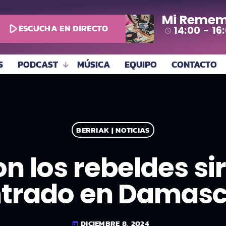
Mi Remem
play_arrow
ESCUCHA EN DIRECTO
14:00 - 16
access_time
S
PODCAST
MÚSICA
EQUIPO
CONTACTO
BERRIAK | NOTICIAS
n los rebeldes si
trado en Damas
DICIEMBRE 8, 2024
today