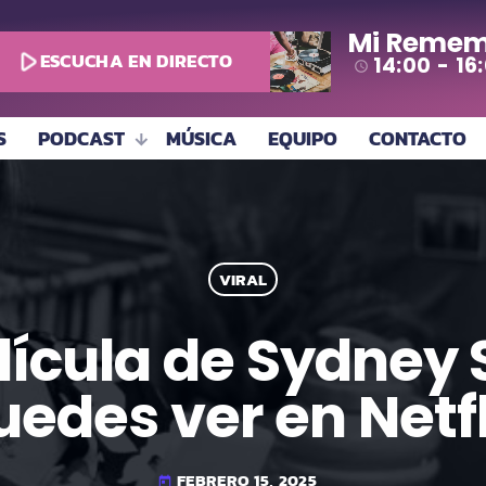
Mi Remem
play_arrow
ESCUCHA EN DIRECTO
14:00 - 16
access_time
S
PODCAST
MÚSICA
EQUIPO
CONTACTO
VIRAL
película de Sydne
uedes ver en Netfl
FEBRERO 15, 2025
today