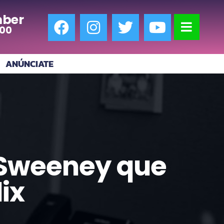
ber
:00
ANÚNCIATE
y Sweeney que
ix