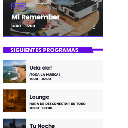
OLDIES
Mi Remember
14:00 - 16:00
more_vert
close
Mi Remember
SIGUIENTES PROGRAMAS
Las décadas de lo 50, 60. 70 y 80 los
medios días y comienzo de tarde de los
Uda da!
fines de semana, de 2 a 4. ¡Disfruta!
¡TODA LA MÚSICA!
16:00 - 20:00
Lounge
HORA DE DESCONECTAR DE TODO
20:00 - 00:00
Tu Noche