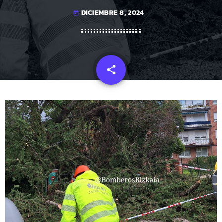
DICIEMBRE 8, 2024
today
share
email