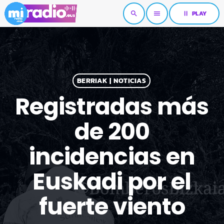
pause
PLAY
search
menu
BERRIAK | NOTICIAS
Registradas más
de 200
incidencias en
Euskadi por el
fuerte viento