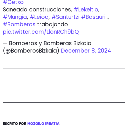
#Getxo
Saneado construcciones,
#Lekeitio
,
#Mungia
,
#Leioa
,
#Santurtzi
#Basauri
…
#Bomberos
trabajando
pic.twitter.com/LlonRCh9bQ
— Bomberos y Bomberas Bizkaia
(@BomberosBizkaia)
December 8, 2024
ESCRITO POR
MOZOILO IRRATIA