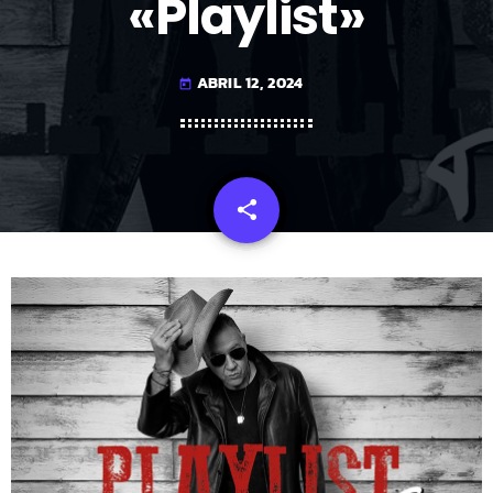
«Playlist»
ABRIL 12, 2024
today
share
email