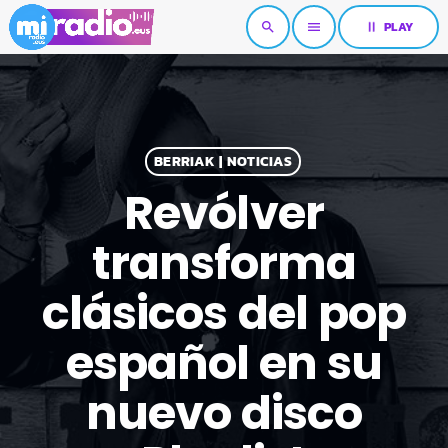
pause
PLAY
search
menu
BERRIAK | NOTICIAS
Revólver
transforma
clásicos del pop
español en su
nuevo disco