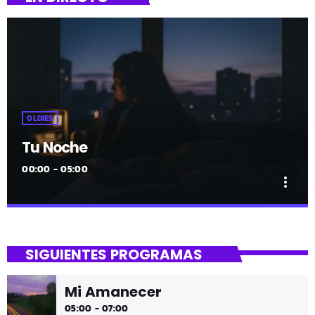
OLDIES
Tu Noche
00:00 - 05:00
more_vert
close
Tu Noche
SIGUIENTES PROGRAMAS
gure gaua
Mi Amanecer
Desconecta y disfruta cada madrugada de la música
05:00 - 07:00
más tranquila.