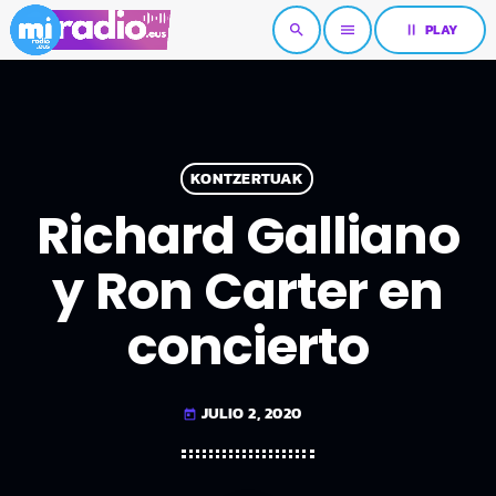
pause
PLAY
search
menu
KONTZERTUAK
Richard Galliano
y Ron Carter en
concierto
JULIO 2, 2020
today