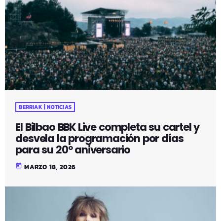
BERRIAK | NOTICIAS
El Bilbao BBK Live completa su cartel y
desvela la programación por días
para su 20º aniversario
today
MARZO 18, 2026