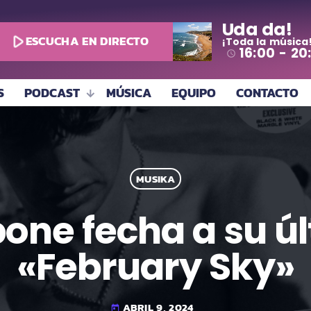
Uda da!
play_arrow
ESCUCHA EN DIRECTO
¡Toda la música
16:00 - 20
access_time
S
PODCAST
MÚSICA
EQUIPO
CONTACTO
MUSIKA
pone fecha a su úl
«February Sky»
ABRIL 9, 2024
today