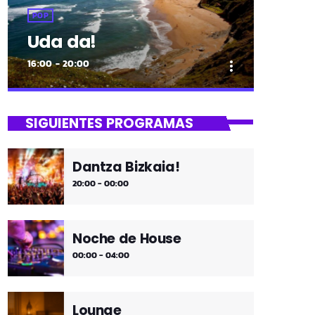
POP
Uda da!
16:00 - 20:00
more_vert
close
Uda da!
SIGUIENTES PROGRAMAS
¡Toda la música!
Dantza Bizkaia!
¡Toda la música!
20:00 - 00:00
Noche de House
00:00 - 04:00
Lounge