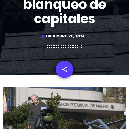
blanqueo de
capitales
DICIEMBRE 20, 2024
today
share
email