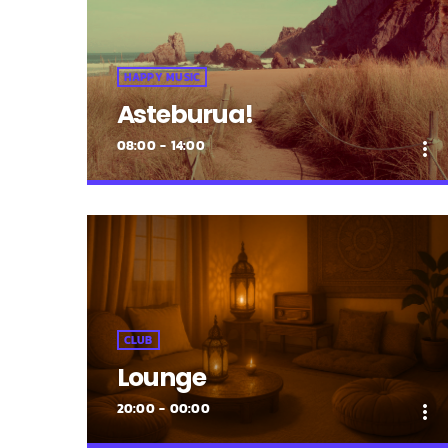
HAPPY MUSIC
Asteburua!
08:00 - 14:00
more_vert
close
Asteburua!
¡Es fin de semana!
¡Música y más música los fines de
semana!
CLUB
Lounge
20:00 - 00:00
more_vert