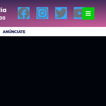
ía
:00
ANÚNCIATE