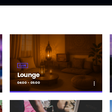
CLUB
Lounge
04:00 - 05:00
more_vert
close
Lounge
Hora de desconectar de todo