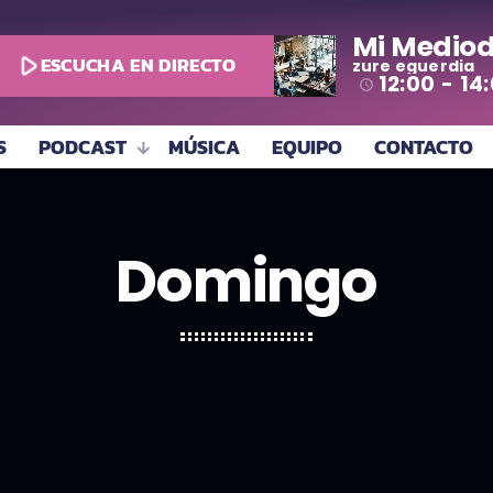
Mi Mediod
play_arrow
ESCUCHA EN DIRECTO
zure eguerdia
12:00 - 14
access_time
S
PODCAST
MÚSICA
EQUIPO
CONTACTO
Domingo