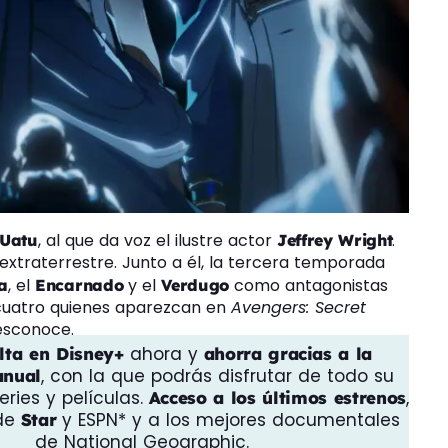
, al que da voz el ilustre actor
.
Uatu
Jeffrey Wright
 extraterrestre. Junto a él, la tercera temporada
, el
y el
como antagonistas
a
Encarnado
Verdugo
 cuatro quienes aparezcan en
Avengers: Secret
esconoce.
ahora y
lta en Disney+
ahorra gracias a la
, con la que podrás disfrutar de todo su
anual
ries y películas.
,
Acceso a los últimos estrenos
 de
y ESPN* y a los mejores documentales
Star
de National Geographic.