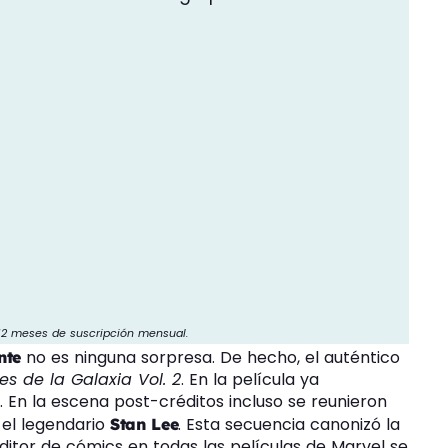
 12 meses de suscripción mensual.
no es ninguna sorpresa. De hecho, el auténtico
nte
s de la Galaxia Vol. 2
. En la película ya
 En la escena post-créditos incluso se reunieron
 el legendario
. Esta secuencia canonizó la
Stan Lee
ditor de cómics en todas las películas de Marvel se