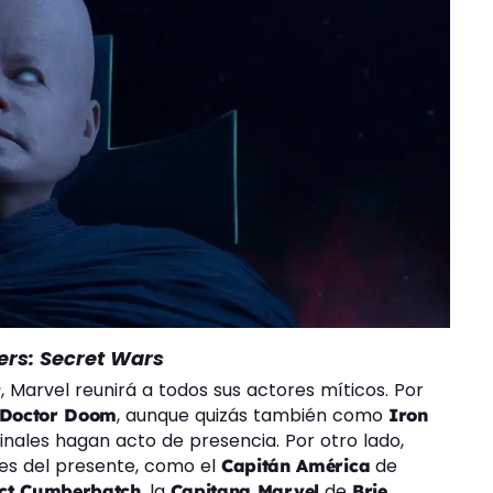
rs: Secret Wars
s
, Marvel reunirá a todos sus actores míticos. Por
, aunque quizás también como
Doctor Doom
Iron
inales hagan acto de presencia. Por otro lado,
es del presente, como el
de
Capitán América
, la
de
ct Cumberbatch
Capitana Marvel
Brie