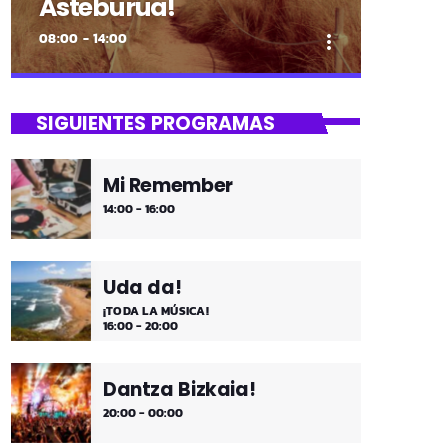
Asteburua!
08:00 - 14:00
more_vert
close
Asteburua!
SIGUIENTES PROGRAMAS
¡Es fin de semana!
Mi Remember
¡Música y más música los fines de
14:00 - 16:00
semana!
Uda da!
¡TODA LA MÚSICA!
16:00 - 20:00
Dantza Bizkaia!
20:00 - 00:00