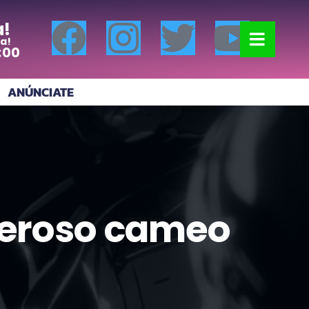
a!
a!
:00
ANÚNCIATE
deroso cameo