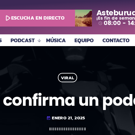
Asteburu
play_arrow
ESCUCHA EN DIRECTO
¡Es fin de seman
08:00 - 14
access_time
S
PODCAST
MÚSICA
EQUIPO
CONTACTO
VIRAL
’ confirma un po
ENERO 21, 2025
today