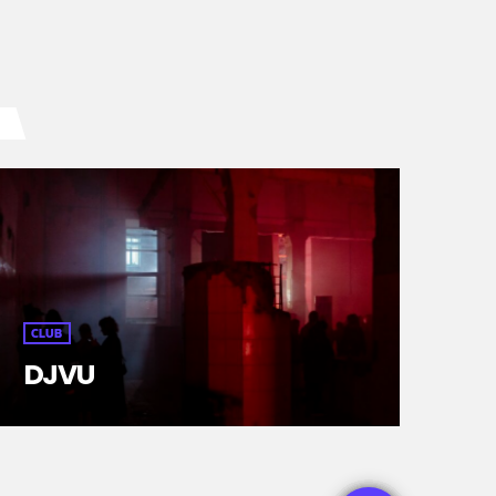
CLUB
DJVU