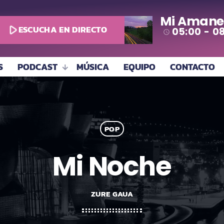
Mi Amane
play_arrow
ESCUCHA EN DIRECTO
05:00 - 0
access_time
S
PODCAST
MÚSICA
EQUIPO
CONTACTO
POP
Mi Noche
ZURE GAUA