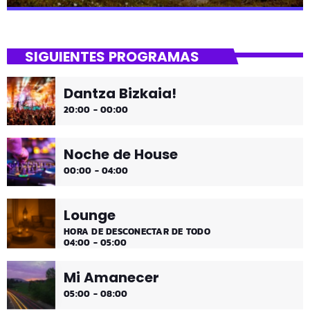
close
Uda da!
SIGUIENTES PROGRAMAS
¡Toda la música!
Dantza Bizkaia!
¡Toda la música!
20:00 - 00:00
Noche de House
00:00 - 04:00
Lounge
HORA DE DESCONECTAR DE TODO
04:00 - 05:00
Mi Amanecer
05:00 - 08:00