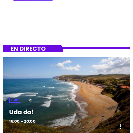
EN DIRECTO
POP
Uda da!
16:00 - 20:00
more_vert