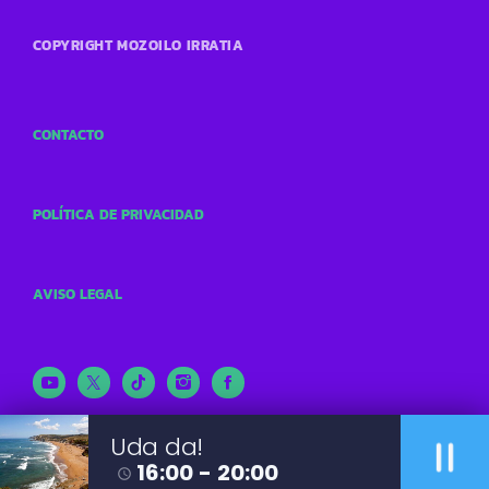
COPYRIGHT MOZOILO IRRATIA
CONTACTO
POLÍTICA DE PRIVACIDAD
AVISO LEGAL
pause
Uda da!
16:00 - 20:00
access_time