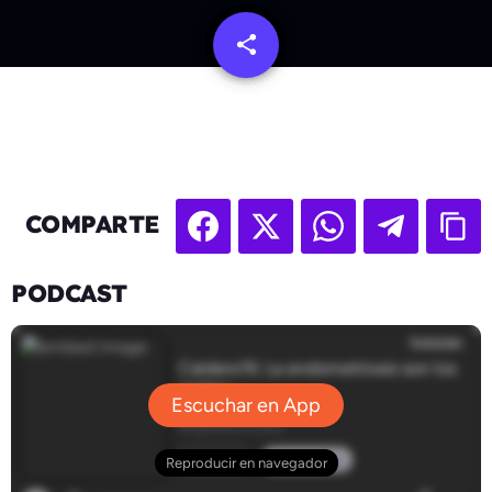
share
email
COMPARTE
PODCAST