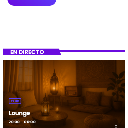
EN DIRECTO
CLUB
Lounge
20:00 - 00:00
more_vert