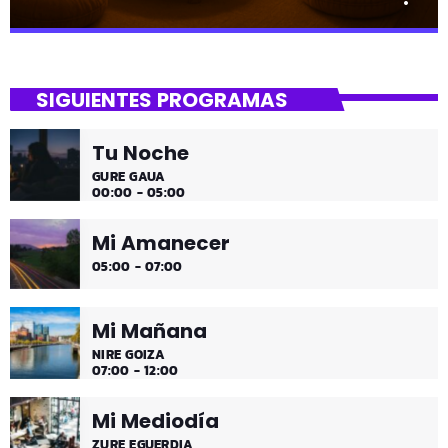
close
Lounge
SIGUIENTES PROGRAMAS
Hora de desconectar de todo
Tu Noche
Es hora de ir desconectando, y qué mejor que hacerlo
GURE GAUA
con sonidos que nos transportan, tal vez, a islas
00:00 - 05:00
paradisíacas. ¿Hace una infusión? ¿Un mojito?
Mi Amanecer
05:00 - 07:00
Mi Mañana
NIRE GOIZA
07:00 - 12:00
Mi Mediodía
ZURE EGUERDIA