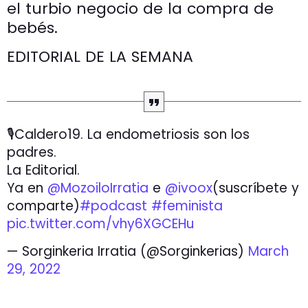
el turbio negocio de la compra de
bebés.
EDITORIAL DE LA SEMANA
🎙Caldero19. La endometriosis son los
padres.
La Editorial.
Ya en
@MozoiloIrratia
e
@ivoox
(suscríbete y
comparte)
#podcast
#feminista
pic.twitter.com/vhy6XGCEHu
— Sorginkeria Irratia (@Sorginkerias)
March
29, 2022