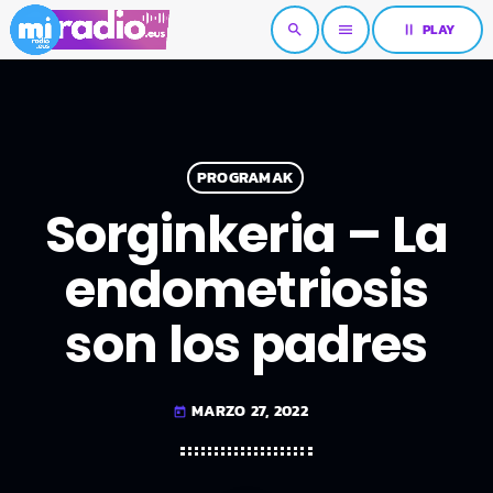
pause
PLAY
search
menu
PROGRAMAK
Sorginkeria – La
endometriosis
son los padres
MARZO 27, 2022
today