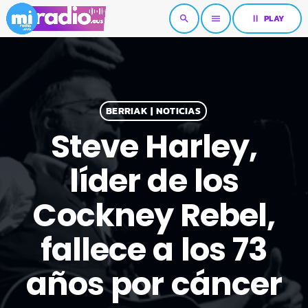
pause
PLAY
search
menu
BERRIAK | NOTICIAS
Steve Harley,
líder de los
Cockney Rebel,
fallece a los 73
años por cáncer