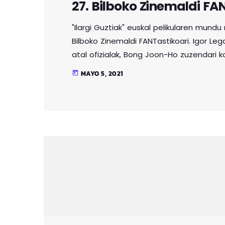
27. Bilboko Zinemaldi FA
"Ilargi Guztiak" euskal pelikularen mund
Bilboko Zinemaldi FANTastikoari. Igor Leg
atal ofizialak, Bong Joon-Ho zuzendari k
eta Palm Springs bezalako mundu maila
MAYO 5, 2021
today
aurtengo edizioa.