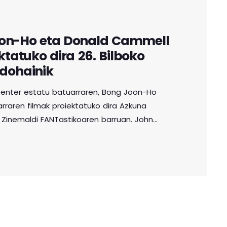
oon-Ho eta Donald Cammell
ktatuko dira 26. Bilboko
dohainik
penter estatu batuarraren, Bong Joon-Ho
rraren filmak proiektatuko dira Azkuna
6. Zinemaldi FANTastikoaren barruan. John
 ospetsuaren hiru film ikusi ahalko dira Fant
Fog (1980) eta In the Mouth of Madness (1995).
ko ospea lortu eta gero, Bong Joon-Ho hego