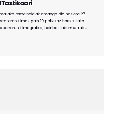
NTastikoari
u mailako estreinaldiak emango dio hasiera 27.
arretaren filmaz gain 10 pelikulaz hornitutako
orearraren filmografiak, hainbat laburmetraik
n ospea lortu duten filmek beteko dute