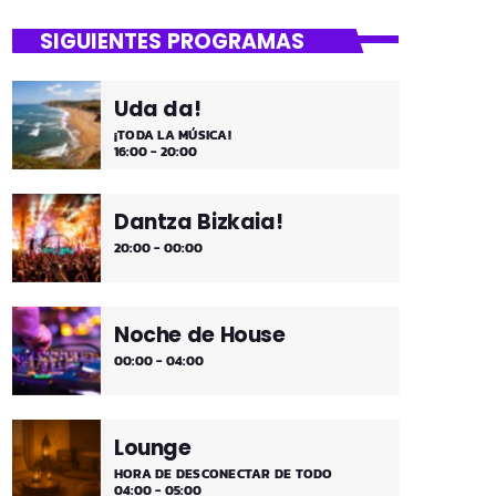
close
Mi Remember
SIGUIENTES PROGRAMAS
Las décadas de lo 50, 60. 70 y 80 los
medios días y comienzo de tarde de los
Uda da!
fines de semana, de 2 a 4. ¡Disfruta!
¡TODA LA MÚSICA!
16:00 - 20:00
Dantza Bizkaia!
20:00 - 00:00
Noche de House
00:00 - 04:00
Lounge
HORA DE DESCONECTAR DE TODO
04:00 - 05:00