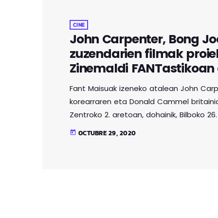
CINE
John Carpenter, Bong J
zuzendarien filmak proie
Zinemaldi FANTastikoan 
Fant Maisuak izeneko atalean John Car
korearraren eta Donald Cammel britainia
Zentroko 2. aretoan, dohainik, Bilboko 2
Carpenter fantasia eta terrore zuzendari
OCTUBRE 29, 2020
today
Maisuak atalean; The Thing (1982), The 
The Thing. Oscar Sarietan mundu maila
korearraren […]