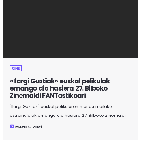
horretarako bide ematen badu” esan du Villarrek.
Aurtengo kartelak.
CINE
«Ilargi Guztiak» euskal pelikulak
emango dio hasiera 27. Bilboko
Zinemaldi FANTastikoari
"Ilargi Guztiak" euskal pelikularen mundu mailako
estreinaldiak emango dio hasiera 27. Bilboko Zinemaldi
FANTastikoari. Igor Legarretaren filmaz gain 10 pelikulaz
today
MAYO 5, 2021
hornitutako atal ofizialak, Bong Joon-Ho zuzendari