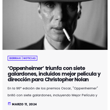
BERRIAK | NOTICIAS
‘Oppenheimer’ triunfa con siete
galardones, incluidos mejor película y
dirección para Christopher Nolan
En la 96ª edición de los premios Oscar, "Oppenheimer"
brilló con siete galardones, incluyendo Mejor Película y
Mejor Dirección para Christopher Nolan. Esta película
today
MARZO 11, 2024
biográfica sobre el padre de la bomba atómica cautivó