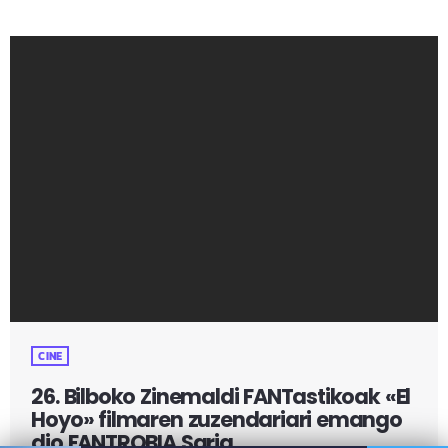
korearraren filmografiak, hainbat laburmetraik eta Palm
Springs bezalako mundu mailan ospea lortu duten filmek
beteko dute aurtengo edizioa.
CINE
26. Bilboko Zinemaldi FANTastikoak «El
Hoyo» filmaren zuzendariari emango
dio FANTROBIA Saria