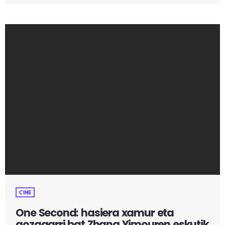
barkamenari buruz hitz egiten digu gaur egunean, eta
Claire Simonek podcast eder (eta aspergarri) bat
eskeintzen digu I Want to Talk About Durasen. Baina
ikusitako film guztien artean, sentikortasun eta xarma
berezia aurkitu diot Tea Linderburgen lehen filmari, As in
Heaven-i. XIX. mendeko […]
CINE
One Second: hasiera xamur eta
gozagarri bat Zhang Yimouren eskutik