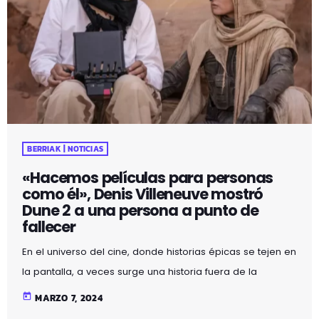
BERRIAK | NOTICIAS
«Hacemos películas para personas
como él», Denis Villeneuve mostró
Dune 2 a una persona a punto de
fallecer
En el universo del cine, donde historias épicas se tejen en
la pantalla, a veces surge una historia fuera de la
pantalla que toca los corazones de millones. Una de
today
MARZO 7, 2024
esas historias se ha difundido en Internet y en los