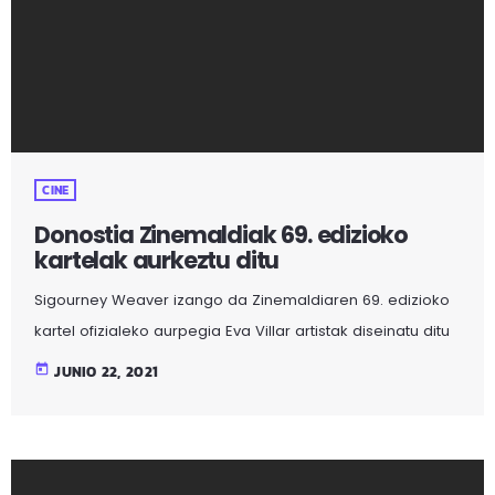
CINE
Donostia Zinemaldiak 69. edizioko
kartelak aurkeztu ditu
Sigourney Weaver izango da Zinemaldiaren 69. edizioko
kartel ofizialeko aurpegia Eva Villar artistak diseinatu ditu
aurtengo edizioko kartelak, sail bakoitzarekiko motibo eta
today
JUNIO 22, 2021
kolore ezberdinak erabiliz. “Kartel hauek komunikazioak
eta arteak bat egiten duten espazio bihurtu ditugu. Gure
estudioan, sormen-prozesua indartzea, harago joatea
eta artistekin taldeak sortzea gustatzen zaigu, proiektuak