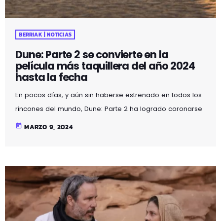
BERRIAK | NOTICIAS
Dune: Parte 2 se convierte en la
película más taquillera del año 2024
hasta la fecha
En pocos días, y aún sin haberse estrenado en todos los
rincones del mundo, Dune: Parte 2 ha logrado coronarse
como la película más taquillera del año hasta la fecha.
today
MARZO 9, 2024
Aunque apenas estamos en marzo, su impresionante
desempeño sugiere que podría mantenerse en la cima
hasta diciembre. La obra de Denis Villeneuve ha
recaudado ya 189,8 millones de dólares en 21 países,
superando con creces los ingresos totales de otras […]