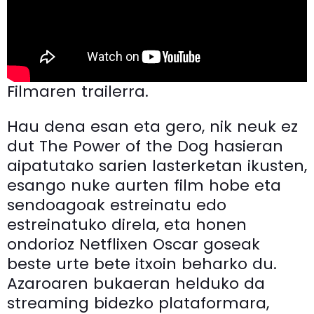
Filmaren trailerra.
Hau dena esan eta gero, nik neuk ez
dut The Power of the Dog hasieran
aipatutako sarien lasterketan ikusten,
esango nuke aurten film hobe eta
sendoagoak estreinatu edo
estreinatuko direla, eta honen
ondorioz Netflixen Oscar goseak
beste urte bete itxoin beharko du.
Azaroaren bukaeran helduko da
streaming bidezko plataformara,