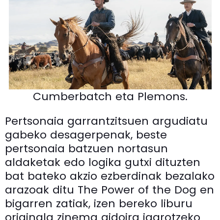
Cumberbatch eta Plemons.
Pertsonaia garrantzitsuen argudiatu
gabeko desagerpenak, beste
pertsonaia batzuen nortasun
aldaketak edo logika gutxi dituzten
bat bateko akzio ezberdinak bezalako
arazoak ditu The Power of the Dog en
bigarren zatiak, izen bereko liburu
originala zinema gidoira igarotzeko