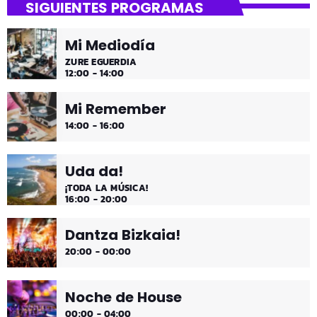
SIGUIENTES PROGRAMAS
Mi Mediodía
ZURE EGUERDIA
12:00 - 14:00
Mi Remember
14:00 - 16:00
Uda da!
¡TODA LA MÚSICA!
16:00 - 20:00
Dantza Bizkaia!
20:00 - 00:00
Noche de House
00:00 - 04:00