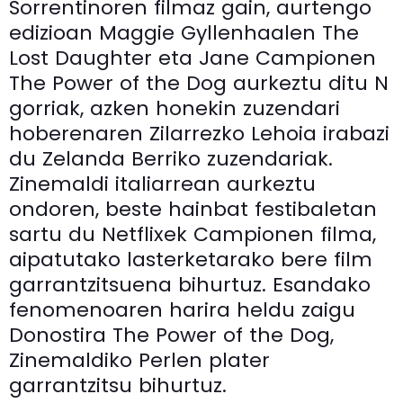
Sorrentinoren filmaz gain, aurtengo
edizioan Maggie Gyllenhaalen The
Lost Daughter eta Jane Campionen
The Power of the Dog aurkeztu ditu N
gorriak, azken honekin zuzendari
hoberenaren Zilarrezko Lehoia irabazi
du Zelanda Berriko zuzendariak.
Zinemaldi italiarrean aurkeztu
ondoren, beste hainbat festibaletan
sartu du Netflixek Campionen filma,
aipatutako lasterketarako bere film
garrantzitsuena bihurtuz. Esandako
fenomenoaren harira heldu zaigu
Donostira The Power of the Dog,
Zinemaldiko Perlen plater
garrantzitsu bihurtuz.