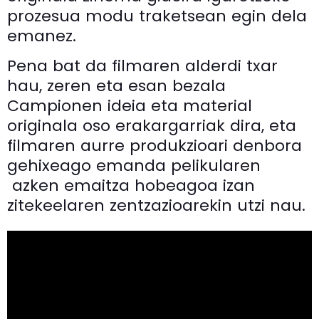
prozesua modu traketsean egin dela
emanez.
Pena bat da filmaren alderdi txar
hau, zeren eta esan bezala
Campionen ideia eta material
originala oso erakargarriak dira, eta
filmaren aurre produkzioari denbora
gehixeago emanda pelikularen
azken emaitza hobeagoa izan
zitekeelaren zentzazioarekin utzi nau.