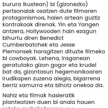
burura ikustean) bi (gizonezko)
pertsonaiak osatzen dute filmaren
protagonismoa, haien artean guztiz
kontrakoak direnak. Yin eta Yangen
antzera, Hollywooden hain ezagun
bihurtu diren Benedict
Cumberbatchek eta Jesse
Plemonsek haragitzen dituzte filmeko
bi cowboyak. Lehena, iraganean
geratutako gizon gogor eta krudel
bat da, gizontasun hegemonikoaren
irudikapen zuzena alegia, bigarrena
berriz xamurra eta bihotz onekoa da.
Nahiz eta filmak hasieratik
planteatzen duen bi anaia hauen