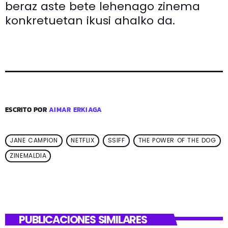
beraz aste bete lehenago zinema
konkretuetan ikusi ahalko da.
ESCRITO POR
AIMAR ERKIAGA
JANE CAMPION
NETFLIX
SSIFF
THE POWER OF THE DOG
ZINEMALDIA
PUBLICACIONES SIMILARES