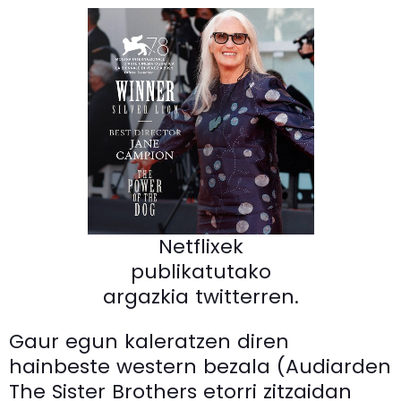
Netflixek
publikatutako
argazkia twitterren.
Gaur egun kaleratzen diren
hainbeste western bezala (Audiarden
The Sister Brothers etorri zitzaidan