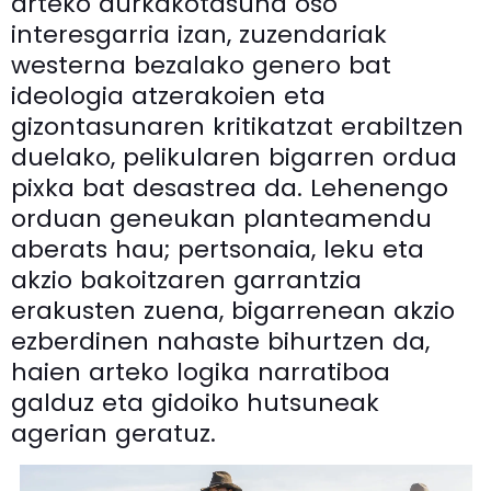
arteko aurkakotasuna oso
interesgarria izan, zuzendariak
westerna bezalako genero bat
ideologia atzerakoien eta
gizontasunaren kritikatzat erabiltzen
duelako, pelikularen bigarren ordua
pixka bat desastrea da. Lehenengo
orduan geneukan planteamendu
aberats hau; pertsonaia, leku eta
akzio bakoitzaren garrantzia
erakusten zuena, bigarrenean akzio
ezberdinen nahaste bihurtzen da,
haien arteko logika narratiboa
galduz eta gidoiko hutsuneak
agerian geratuz.