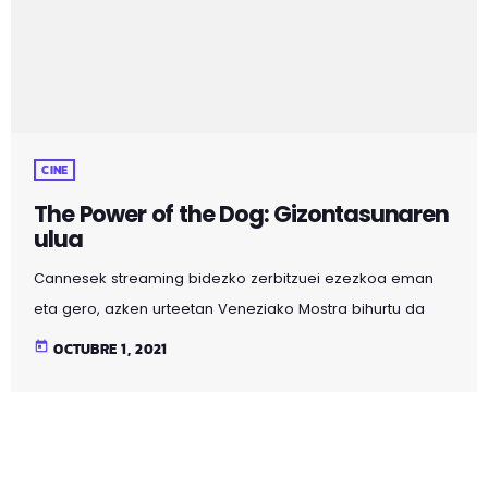
CINE
The Power of the Dog: Gizontasunaren
ulua
Cannesek streaming bidezko zerbitzuei ezezkoa eman
eta gero, azken urteetan Veneziako Mostra bihurtu da
Netflixek bere pelikulak sarien lasterketara aurkezteko
today
OCTUBRE 1, 2021
bidea. Sorrentinoren filmaz gain, aurtengo edizioan
Maggie Gyllenhaalen The Lost Daughter eta Jane
Campionen The Power of the Dog aurkeztu ditu N gorriak,
azken honekin zuzendari hoberenaren Zilarrezko Lehoia