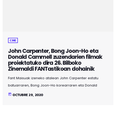
CINE
John Carpenter, Bong Joon-Ho eta
Donald Cammell zuzendarien filmak
proiektatuko dira 26. Bilboko
Zinemaldi FANTastikoan dohainik
Fant Maisuak izeneko atalean John Carpenter estatu
batuarraren, Bong Joon-Ho korearraren eta Donald
Cammel britainiarraren filmak proiektatuko dira Azkuna
today
OCTUBRE 29, 2020
Zentroko 2. aretoan, dohainik, Bilboko 26. Zinemaldi
FANTastikoaren barruan. John Carpenter fantasia eta
terrore zuzendari ospetsuaren hiru film ikusi ahalko dira