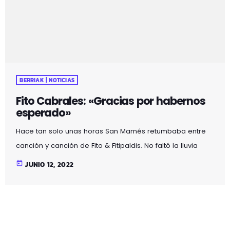
BERRIAK | NOTICIAS
Fito Cabrales: «Gracias por habernos
esperado»
Hace tan solo unas horas San Mamés retumbaba entre
canción y canción de Fito & Fitipaldis. No faltó la lluvia
típica de Bilbao, pero ni eso pudo parar el que ha sido el
today
JUNIO 12, 2022
concierto más espectacular de toda la carrera musical
de la banda. Sin duda tocar en casa y junto a los artistas
que han invitado ha hecho del concierto una noche
inolvidable para Cabrales por lo que no […]