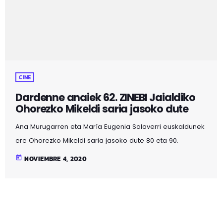
CINE
Dardenne anaiek 62. ZINEBI Jaialdiko
Ohorezko Mikeldi saria jasoko dute
Ana Murugarren eta María Eugenia Salaverri euskaldunek
ere Ohorezko Mikeldi saria jasoko dute 80 eta 90.
hamarkadetan Bizkaiko zineman izandako
today
NOVIEMBRE 4, 2020
garrantziarengatik Jean-Pierre eta Luc Dardenne
belgikarrek jasoko dute 62. ZINEBI-ko Ohorezko Mikeldi
saria, azken hamarkadetan haien fikziozko lanekin mundu
mailako kritika eta ikusleak txunditu ondoren.