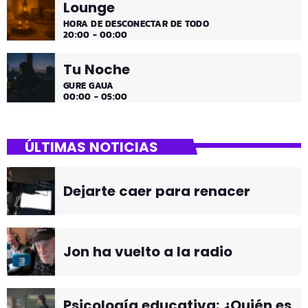
Lounge
HORA DE DESCONECTAR DE TODO
20:00 - 00:00
Tu Noche
GURE GAUA
00:00 - 05:00
ÚLTIMAS NOTICIAS
Dejarte caer para renacer
Jon ha vuelto a la radio
Psicología educativa: ¿Quién es