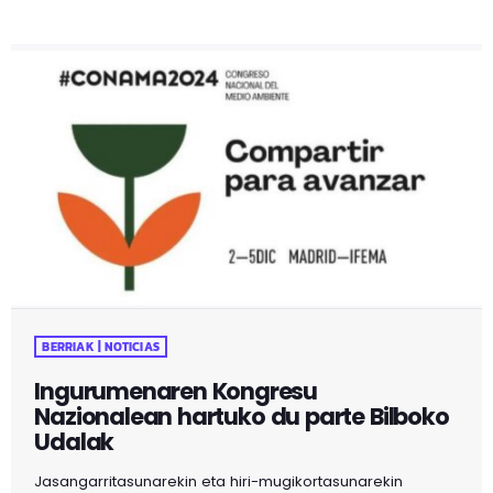
zientzia eta bertsolaritza uztartuko dituen ‘Jakinduriek
mundue erreko dau’ ekitaldiarekin. Zientzialari eta
bertsolariek gai bat aukeratuko dute gai horri buruzko
azalpenak emateko, beren ikuspuntu bereziarekin.
Ondoren, abenduaren 18an, asteazkena, ‘Teknologia
kuantikoak: zer da hori?’ hitzaldia programatu da,
UPV/EHUko Kultura Zientifikoko Katedrak eta Bidebarrieta
Liburutegiak antolatzen duten […]
BERRIAK | NOTICIAS
Ingurumenaren Kongresu
Nazionalean hartuko du parte Bilboko
Udalak
Jasangarritasunarekin eta hiri-mugikortasunarekin