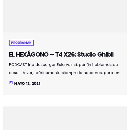
Hexágono, cada martes de […]
PROGRAMAK
EL HEXÁGONO – T4 X26: Studio Ghibli
PODCAST Ir a descargar Esta vez sí, por fin hablamos de
cosas. A ver, teóricamente siempre lo hacemos, pero en
este programa no hay tema específico. Tomadlo como
today
MAYO 12, 2021
una charla informal entre amigos estudiosos. ¿Por qué
qué es una charla sin apuntes? Sí, habéis leído bien,
apuntes. Somos gente muy responsable ?