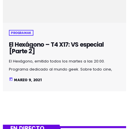
PROGRAMAK
El Hexágono – T4 X17: VS especial
[Parte 2]
El Hexágono, emitido todos los martes a las 20:00.
Programa dedicado al mundo geek. Sobre todo cine,
videojuegos, bandas sonoras, cómics, series y todo tipo
today
MARZO 9, 2021
de cosas. Eso es al final lo importante, que hablamos de
cosas. Escucha el último programa: Ir a descargar
EN DIRECTO