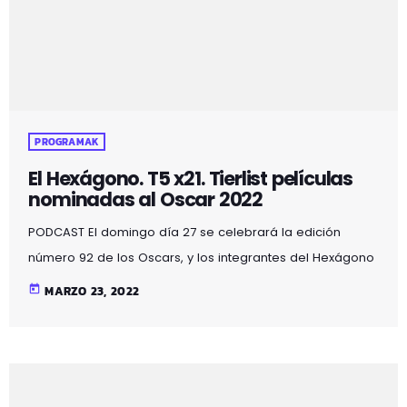
PROGRAMAK
El Hexágono. T5 x21. Tierlist películas
nominadas al Oscar 2022
PODCAST El domingo día 27 se celebrará la edición
número 92 de los Oscars, y los integrantes del Hexágono
retransmitiremos la gala en directo. Aprovechando dicho
today
MARZO 23, 2022
evento dedicamos el programa de esta semana a
discutir el nivel de las 10 nominadas a mejor película, y a
su vez intentar llegar a un consenso entre los integrantes
para poder ordenar las películas de mejor a peor. El