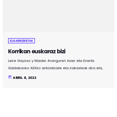
ELKARRIZKETAK
Korrikan euskaraz bizi
Leire Gayoso y Maider Aranguren Asier eta Eneritz
Galdakaoko AEKko antolatzaile eta irakasleak dira eta,
beste hainbat erantzukizunen artean, haiek arduratzen
today
ABRIL 8, 2022
dira bertako Korrika aurrera eramateaz. Euskara
sustatzeko eta herritarrean artean erabilera bultzatzeko
Korrika kulturalean bertso saio, kontzertu eta bazkaria
antolatu dituzte. Galdakao eta inguruak euskaratzea
helburu, elkarrizketan aipatzen dute nolakoa den AEKko