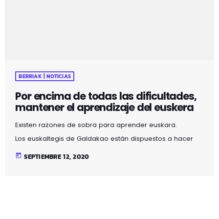
BERRIAK | NOTICIAS
Por encima de todas las dificultades,
mantener el aprendizaje del euskera
Existen razones de sobra para aprender euskara.
Los euskaltegis de Galdakao están dispuestos a hacer
frente a esta situación, a ofrecer una enseñanza de
today
SEPTIEMBRE 12, 2020
calidad de forma presencial, a adaptar sus instalaciones
a los nuevos ratios, y a todas las medidas de protección,
priorizando la salud del alumnado. Asimismo, si fuera
necesario, están dispuestos a iniciar/proseguir con la