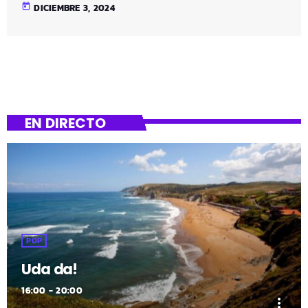
300.000 euros se destinarán a inversiones
today
DICIEMBRE 3, 2024
EN DIRECTO
POP
Uda da!
16:00 - 20:00
more_vert