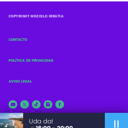
COPYRIGHT MOZOILO IRRATIA
CONTACTO
POLÍTICA DE PRIVACIDAD
AVISO LEGAL
pause
Uda da!