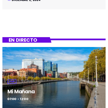
Udalak antolatutako ekimen honetan kontzientzia- eta
erlijio-askatasuna gauzatzera bideratuta dauden
ekintzak hausnartzen eta garatzen dira, beti herritarren
elkarbizitzaren testuinguruan. Topaketa joan den
barikuan, hilak 29, arratsaldean egin zen, eta Iñigo
Zubizarreta Giza Eskubide, Bizikidetza, Lankidetza eta
EN DIRECTO
Kulturartekotasun Saileko zinegotzia izan zen buru. Mahai
horren garrantzia azpimarratu zuen: “Mahaiaren jardunak
elkarrekiko lana errazten […]
POP
Mi Mañana
07:00 - 12:00