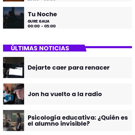
Tu Noche
GURE GAUA
00:00 - 05:00
ÚLTIMAS NOTICIAS
Dejarte caer para renacer
Jon ha vuelto a la radio
Psicología educativa: ¿Quién es
el alumno invisible?