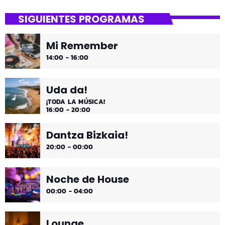
Asteburua!
SIGUIENTES PROGRAMAS
¡Es fin de semana!
Mi Remember
¡Música y más música los fines de semana!
14:00 - 16:00
Uda da!
¡TODA LA MÚSICA!
16:00 - 20:00
Dantza Bizkaia!
20:00 - 00:00
Noche de House
00:00 - 04:00
Lounge