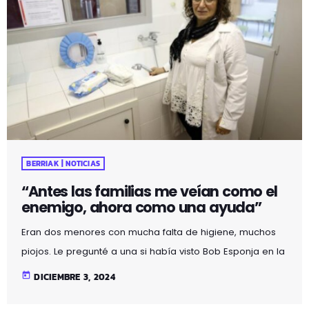
BERRIAK | NOTICIAS
“Antes las familias me veían como el
enemigo, ahora como una ayuda”
Eran dos menores con mucha falta de higiene, muchos
piojos. Le pregunté a una si había visto Bob Esponja en la
televisión y dijo: No, no tenemos electricidad. Era invierno,
today
DICIEMBRE 3, 2024
a las cinco de la tarde todos se iban a dormir en un