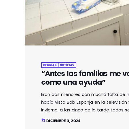
BERRIAK | NOTICIAS
“Antes las familias me 
como una ayuda”
Eran dos menores con mucha falta de hi
había visto Bob Esponja en la televisión 
invierno, a las cinco de la tarde todos 
frío, sin cenar, sin desayunar”. Ha pasa
DICIEMBRE 3, 2024
today
Inmaculada Peredaque lleva 19 años su