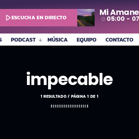
Mi Amane
play_arrow
ESCUCHA EN DIRECTO
05:00 - 0
access_time
S
PODCAST
MÚSICA
EQUIPO
CONTACTO
impecable
1 RESULTADO / PÁGINA 1 DE 1