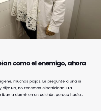
veían como el enemigo, ahora
giene, muchos piojos. Le pregunté a una si
y dijo: No, no tenemos electricidad. Era
se iban a dormir en un colchón porque hacía
do mucho tiempo, pero la asistente higienista
pervisando escolares en BilbaoTodavía