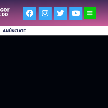
cer
7:00
ANÚNCIATE