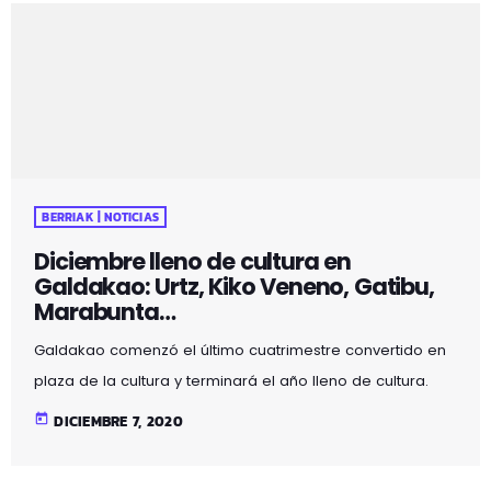
BERRIAK | NOTICIAS
Diciembre lleno de cultura en
Galdakao: Urtz, Kiko Veneno, Gatibu,
Marabunta…
Galdakao comenzó el último cuatrimestre convertido en
plaza de la cultura y terminará el año lleno de cultura.
Con una serie de conciertos, teatro y espectáculos de
today
DICIEMBRE 7, 2020
grupos de gran entidad, Galdakao contará en diciembre
con una amplia oferta cultural como muestra de la