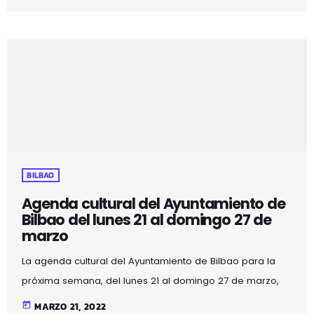
Euskelelea, dirigido por Enrike Solinís, combina música en
vivo, narración, danza e ilustraciones para crear una
experiencia inolvidable para todas las edades. Basado
en una idea original de Solinís y en un cuento escrito por
el poeta Juan Kruz Igerabide, este evento […]
BILBAO
Agenda cultural del Ayuntamiento de
Bilbao del lunes 21 al domingo 27 de
marzo
La agenda cultural del Ayuntamiento de Bilbao para la
próxima semana, del lunes 21 al domingo 27 de marzo,
tendrá las siguientes citas: ARTES ESCÉNICAS BILBOKO
today
MARZO 21, 2022