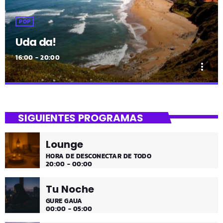
close
Uda da!
SIGUIENTES PROGRAMAS
¡Toda la música!
Lounge
¡Toda la música!
HORA DE DESCONECTAR DE TODO
20:00 - 00:00
Tu Noche
GURE GAUA
00:00 - 05:00
Mi Amanecer
05:00 - 07:00
Mi Mañana
NIRE GOIZA
07:00 - 12:00