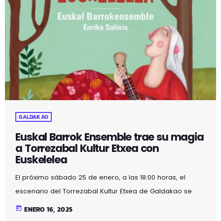
GALDAKAO
Euskal Barrok Ensemble trae su magia
a Torrezabal Kultur Etxea con
Euskelelea
El próximo sábado 25 de enero, a las 18:00 horas, el
escenario del Torrezabal Kultur Etxea de Galdakao se
llenará de música, danza e imaginación con el
today
ENERO 16, 2025
espectáculo presentado por Euskal Barrok Ensemble.