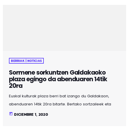
apuesta del gobierno municipal. La nueva plaza de las
creaciones Sormene es el exponente más claro de esta
apuesta. Ahora que se cierran las plazas para […]
BERRIAK | NOTICIAS
Sormene sorkuntzen Galdakaoko
plaza egingo da abenduaren 14tik
20ra
Euskal kulturak plaza berri bat izango du Galdakaon,
abenduaren 14tik 20ra bitarte. Bertako sortzaileek eta
kanpokoek bat egingo dute eta, "euskarazko kultur
today
DICIEMBRE 1, 2020
adierazpideak aintzat hartzen ahaleginduko da: literatura,
musika, bertsolaritza, antzerkia, ikus-entzunezkoak,