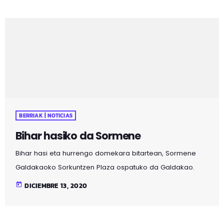
BERRIAK | NOTICIAS
Bihar hasiko da Sormene
Bihar hasi eta hurrengo domekara bitartean, Sormene
Galdakaoko Sorkuntzen Plaza ospatuko da Galdakao.
Hori izpide izan dugu irratian Edurne Espilla Euskara
today
DICIEMBRE 13, 2020
Normalizatzeko zinegotziarekin.