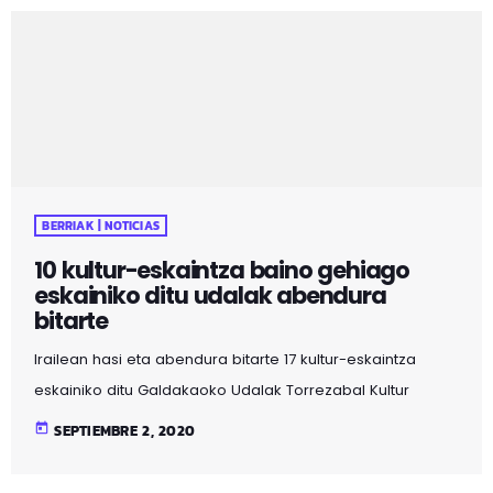
sanitarias adecuadas y se anima también a la
ciudadanía a actuar con responsabilidad. ? Viernes 16 de
octubre, 21:00: Teatro "El patio de mi […]
BERRIAK | NOTICIAS
10 kultur-eskaintza baino gehiago
eskainiko ditu udalak abendura
bitarte
Irailean hasi eta abendura bitarte 17 kultur-eskaintza
eskainiko ditu Galdakaoko Udalak Torrezabal Kultur
Etxean, Iñigo Hernando alkateak sare sozialetan
today
SEPTIEMBRE 2, 2020
ezagutzera eman duenez.
https://twitter.com/iharriandiaga/status/130109968926205