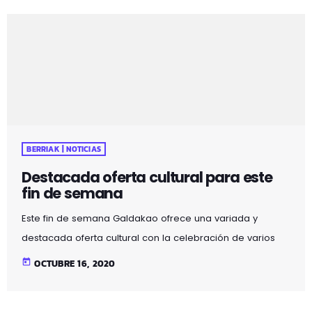
trabajo de sus socios, durante todo este año 2020. A
pesar de las dificultades a causa de la pandemia y que
como consecuencia, hemos realizado menos
fotografías, en esta […]
BERRIAK | NOTICIAS
Destacada oferta cultural para este
fin de semana
Este fin de semana Galdakao ofrece una variada y
destacada oferta cultural con la celebración de varios
eventos, que van desde el teatro y la música en directo
today
OCTUBRE 16, 2020
hasta el cine. Como ya es habitual en estos tiempos, en
todos estos actos culturales se tomarán las medidas