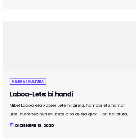
ZIRKUITUA BILBOKO ZIRKUITUA vuelve a los Centros
Municipales de Distrito para seguir adelante con su
objetivo de impulsar la escena local y acercar el teatro a
los barrios de la Villa. Este programa representa una
oportunidad para que nuevos grupos de teatro y danza
puedan poner en […]
MUSIKA | KULTURA
Laboa-Lete: bi handi
Mikel Laboa eta Xabier Lete hil zirela, hamabi eta hamar
urte, hurrenez hurren, bete dira duela gutxi. Hori baliatuta,
bi musikariei omenalditxo bat egin diegu.
today
DICIEMBRE 13, 2020