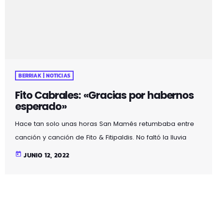
BERRIAK | NOTICIAS
Fito Cabrales: «Gracias por habernos
esperado»
Hace tan solo unas horas San Mamés retumbaba entre
canción y canción de Fito & Fitipaldis. No faltó la lluvia
típica de Bilbao, pero ni eso pudo parar el que ha sido el
today
JUNIO 12, 2022
concierto más espectacular de toda la carrera musical
de la banda. Sin duda tocar en casa y junto a los artistas
que han invitado ha hecho del concierto una noche
inolvidable para Cabrales por lo que no […]