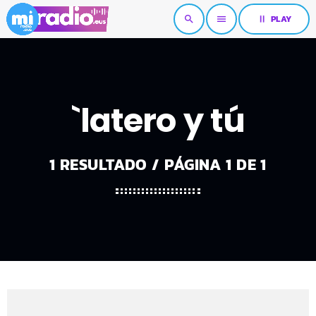
pause
PLAY
search
menu
`latero y tú
1 RESULTADO / PÁGINA 1 DE 1