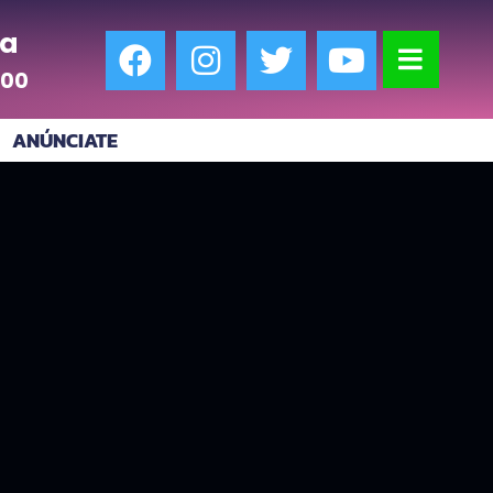
a
:00
ANÚNCIATE