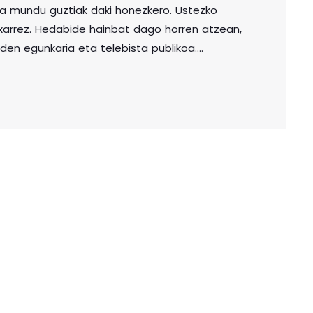
a mundu guztiak daki honezkero. Ustezko
itxarrez. Hedabide hainbat dago horren atzean,
den egunkaria eta telebista publikoa.
 daukaten datuak, eta sare sozialetan
 ere bai datu horien artean. Morboa azken
rrek gehien kontsumitzen dutena. Kazetari
zipioetako bat biktimen eta dena delakoen