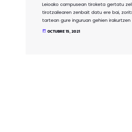
Leioako campusean tiroketa gertatu zel
tirotzailearen zenbait datu ere bai, zor
tartean gure inguruan gehien irakurtzen 
Ilustrazioak, jazoerarekin zerikusirik ez
OCTUBRE 15, 2021
today
irakurritakoaren arabera, izen-abizenak
batean, eta txarrena beharbada, herrita
moduan bete beharreko lehenengo print
intimitatea […]