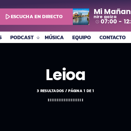
Mi Mañan
play_arrow
ESCUCHA EN DIRECTO
nire goiza
07:00 - 12
access_time
S
PODCAST
MÚSICA
EQUIPO
CONTACTO
Leioa
3 RESULTADOS / PÁGINA 1 DE 1