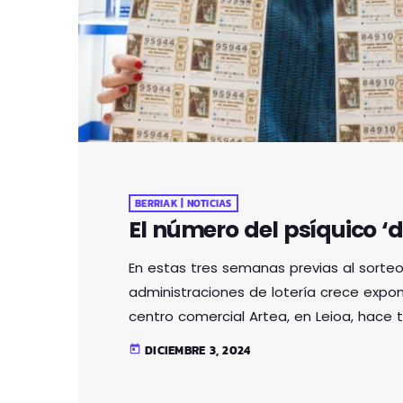
BERRIAK | NOTICIAS
El número del psíquico ‘
En estas tres semanas previas al sorteo
administraciones de lotería crece expone
centro comercial Artea, en Leioa, hace 
saturación vía telefónica al recibir inn
DICIEMBRE 3, 2024
today
que según las predicciones de la intelig
Rappel , Será el Gordo de la Navidad. Sa