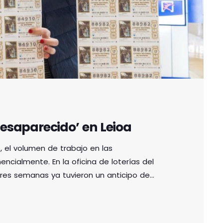
desaparecido’ en Leioa
, el volumen de trabajo en las
ncialmente. En la oficina de loterías del
tres semanas ya tuvieron un anticipo de
umerables llamadas pidiendo el número 88982,
encia artificial y de algunos videntes, como
ndro […]