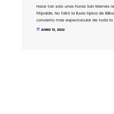
Hace tan solo unas horas San Mamés re
Fitipaldis. No faltó la lluvia típica de Bi
concierto más espectacular de toda la 
en casa y junto a los artistas que han 
JUNIO 12, 2022
today
inolvidable para Cabrales por lo que no 