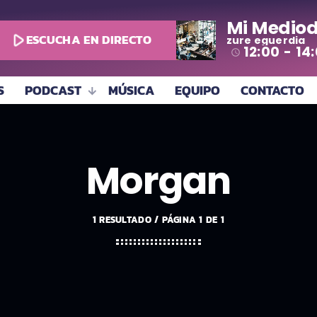
Mi Mediod
play_arrow
ESCUCHA EN DIRECTO
zure eguerdia
12:00 - 14
access_time
S
PODCAST
MÚSICA
EQUIPO
CONTACTO
Morgan
1 RESULTADO / PÁGINA 1 DE 1