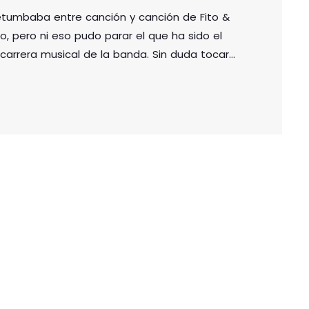
tumbaba entre canción y canción de Fito &
lbao, pero ni eso pudo parar el que ha sido el
carrera musical de la banda. Sin duda tocar
invitado ha hecho del concierto una noche
[…]