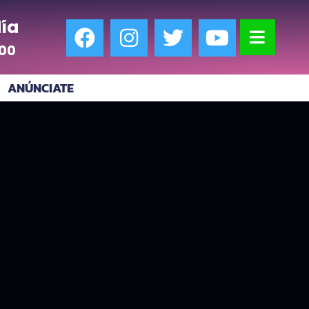
ía
:00
ANÚNCIATE