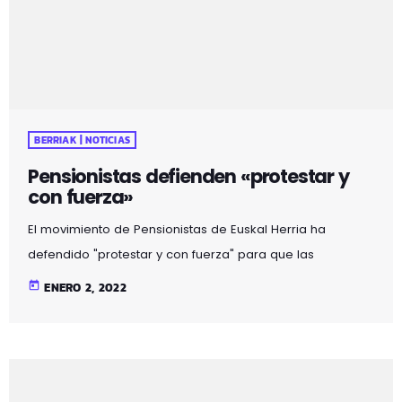
BERRIAK | NOTICIAS
Pensionistas defienden «protestar y
con fuerza»
El movimiento de Pensionistas de Euskal Herria ha
defendido "protestar y con fuerza" para que las
instituciones en Euskadi y Navarra pongan "freno" al
today
ENERO 2, 2022
"colapso" de Osakidetza y Osasunbidea en la actual ola
de la pandemia y adopten "medidas de inversión
económica en medios sanitarios y plantillas". En un
comunicado, han señalado que la última ola de la