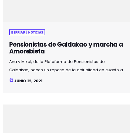
BERRIAK | NOTICIAS
Pensionistas de Galdakao y marcha a
Amorebieta
Ana y Mikel, de la Plataforma de Pensionistas de
Galdakao, hacen un repaso de la actualidad en cuanto a
la situación de las pensiones y nos explican el motivo por
today
JUNIO 25, 2021
el que marcharán hacia Amorebieta junto a pensionistas
de otras localidades bizkainas. Ir a descargar El próximo
lunes será el último encuentro en Kurtzeko Plaza antes
de que se cojan vacaciones. Pero volverán con más
fuerza en septiembre