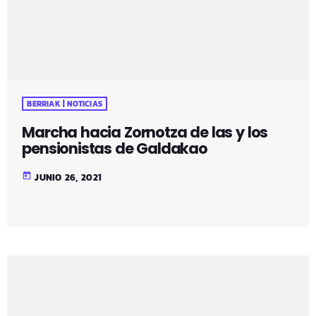
pandemia no ha hecho sino acentuar los problemas que
"vienen de lejos" […]
BERRIAK | NOTICIAS
Marcha hacia Zornotza de las y los
pensionistas de Galdakao
today
JUNIO 26, 2021