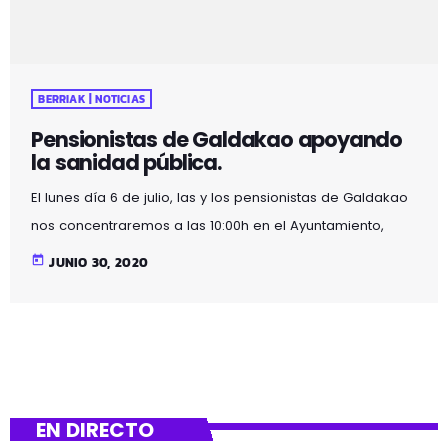
BERRIAK | NOTICIAS
Pensionistas de Galdakao apoyando
la sanidad pública.
El lunes día 6 de julio, las y los pensionistas de Galdakao
nos concentraremos a las 10:00h en el Ayuntamiento,
para salir hacia el hospital donde nos recibirán a las
today
JUNIO 30, 2020
11:00h las trabajadoras y trabajadores del hospital, por la
defensa de una sanidad pública y de calidad. Seguimos
con la medidas de seguridad: mantener la distancia
entre personas y uso de mascarilla.
EN DIRECTO