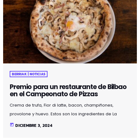
BERRIAK | NOTICIAS
Premio para un restaurante de Bilbao
en el Campeonato de Pizzas
Crema de trufa, Fior di latte, bacon, champiñones,
provolone y huevo. Estos son los ingredientes de La
Tartufa, la pizza hecha en la Pizzería Formaggi premiada
today
DICIEMBRE 3, 2024
en el Campeonato de España de Pizzas. Este plato,